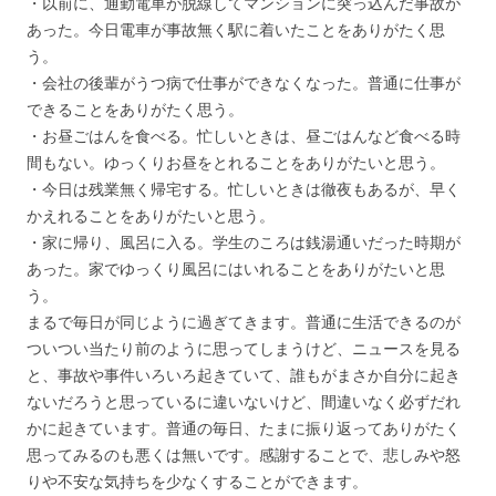
・以前に、通勤電車が脱線してマンションに突っ込んだ事故が
あった。今日電車が事故無く駅に着いたことをありがたく思
う。
・会社の後輩がうつ病で仕事ができなくなった。普通に仕事が
できることをありがたく思う。
・お昼ごはんを食べる。忙しいときは、昼ごはんなど食べる時
間もない。ゆっくりお昼をとれることをありがたいと思う。
・今日は残業無く帰宅する。忙しいときは徹夜もあるが、早く
かえれることをありがたいと思う。
・家に帰り、風呂に入る。学生のころは銭湯通いだった時期が
あった。家でゆっくり風呂にはいれることをありがたいと思
う。
まるで毎日が同じように過ぎてきます。普通に生活できるのが
ついつい当たり前のように思ってしまうけど、ニュースを見る
と、事故や事件いろいろ起きていて、誰もがまさか自分に起き
ないだろうと思っているに違いないけど、間違いなく必ずだれ
かに起きています。普通の毎日、たまに振り返ってありがたく
思ってみるのも悪くは無いです。感謝することで、悲しみや怒
りや不安な気持ちを少なくすることができます。