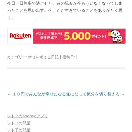
今日一日無事で過ごせた。昔の親友が今もういなくなってしま
ったことを思い出す。今、ただ生きていることをありがたく思
う。
カテゴリー:
幸せを考える日記
| 投稿日:
|
投
←
１０円でみんなが幸せになる
無になって気分を切り替える
→
稿
ナ
シトフのAndroidアプリ
ビ
シトフの部屋
ゲ
シト子の部屋