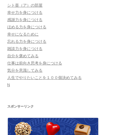
ー
シト亜（ア）の部屋
シ
幸せ力を身につける
感謝力を身につける
ョ
ほめる力を身につける
ン
幸せになるために
忘れる力を身につける
雑談力を身につける
自分を褒めてみる
仕事は前向き思考を身につける
気分を意識してみる
人生でやりたいことを１００個決めてみる
N
スポンサーリンク