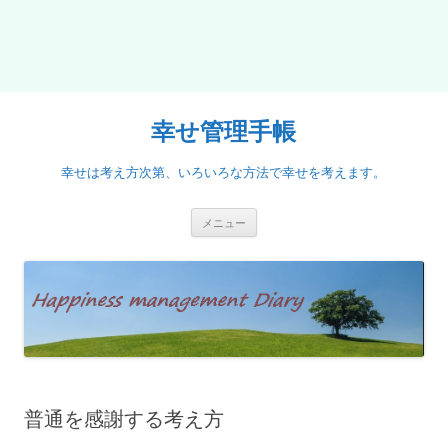
幸せ管理手帳
幸せは考え方次第、いろいろな方法で幸せを考えます。
コ
メニュー
ン
テ
ン
ツ
へ
ス
キ
ッ
プ
普通を感謝する考え方