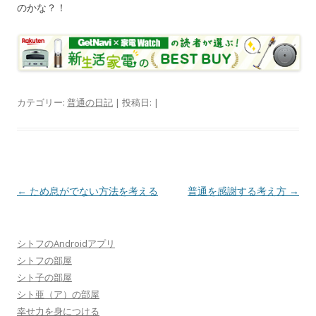
のかな？！
カテゴリー:
普通の日記
| 投稿日:
|
投
←
ため息がでない方法を考える
普通を感謝する考え方
→
稿
ナ
シトフのAndroidアプリ
ビ
シトフの部屋
ゲ
シト子の部屋
ー
シト亜（ア）の部屋
シ
幸せ力を身につける