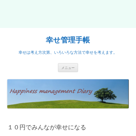
幸せ管理手帳
幸せは考え方次第、いろいろな方法で幸せを考えます。
コ
メニュー
ン
テ
ン
ツ
へ
ス
キ
ッ
プ
１０円でみんなが幸せになる