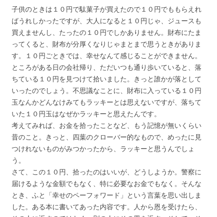
子供のときは１０円で駄菓子が買えたので１０円でももらえれ
ばうれしかったですが、大人になると１０円じゃ、ジュースも
買えませんし、たったの１０円でしかありません。財布にたま
ってくると、財布が分厚くなりじゃまとまで思うときがありま
す。１０円ごときでは、幸せなんて感じることができません。
ところがある日の会社帰り、ただいつも通り歩いていると、落
ちている１０円を見つけて拾いました。きっと誰かが落として
いったのでしょう。不思議なことに、財布に入っている１０円
玉なんかどんなけみてもラッキーとは思えないですが、落ちて
いた１０円玉はなぜかラッキーと思えたんです。
考えてみれば、お金を拾ったことなど、もう記憶が無いくらい
昔のこと。きっと、四葉のクローバー的なもので、めったに見
つけれないものがみつかったから、ラッキーと思うんでしょ
う。
さて、この１０円、拾ったのはいいが、どうしようか。警察に
届けるような金額でもなく、特に必要なお金でもなく。そんな
とき、ふと「幸せのペーフォワード」という言葉を思い出しま
した。ある本に書いてあった内容です。人から恩を受けたら、