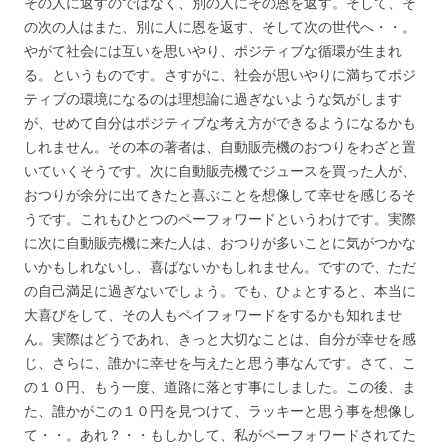
その人に返すのではなく、別の人にその恩を返す。そして、そ
の次の人はまた、別に人に恩を返す、そして次の世代へ・・。
やがて社会には互いを思いやり、ポジティブな循環が生まれ
る。というものです。さすがに、社会が思いやりに満ちてポジ
ティブの環境になるのは理想論に過ぎないような気がします
が、せめて自分はポジティブな考え方ができるようになるかも
しれません。その本の著者は、自動販売機のおつりをわざと置
いていくそうです。次に自動販売機でジュースを買った人が、
おつりが余分に出てきたと喜ぶことを想像して幸せを感じるそ
うです。これもひとつのペーフォワードというわけです。実際
に次に自動販売機に来た人は、おつりが多いことに気がつかな
いかもしれないし、喜ばないかもしれません。ですので、ただ
の自己満足に過ぎないでしょう。でも、ひょとすると、本当に
大喜びをして、その人もペイフォワードをするかも知れませ
ん。実際はどうであれ、きっと大切なことは、自分が幸せを感
じ、さらに、誰かに幸せを与えたと思う事なんです。さて、こ
の１０円、もう一度、道路に落とす事にしました。この後、ま
た、誰かがこの１０円を見つけて、ラッキーと思う事を想像し
て・・。あれ？・・もしかして、私がペーフォワードされてた