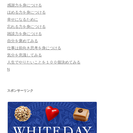
感謝力を身につける
ョ
ほめる力を身につける
ン
幸せになるために
忘れる力を身につける
雑談力を身につける
自分を褒めてみる
仕事は前向き思考を身につける
気分を意識してみる
人生でやりたいことを１００個決めてみる
N
スポンサーリンク